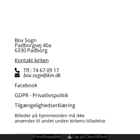
Bov Sogn
Padborgvej 40a
6330 Padborg
Kontakt kirken
Tlf.: 74 67 09 17

bov.sogn@km.dk

Facebook
GDPR - Privatlivspolitik
Tilgængelighedserklæring
Billeder på hjemmesiden må ikke
anvendes til andet unden kirkens tilladelse
Privatlivspolitik
Log på ChurchDesk