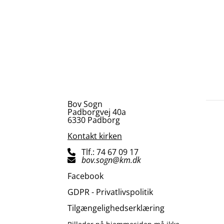
Bov Sogn
Padborgvej 40a
6330 Padborg
Kontakt kirken
Tlf.: 74 67 09 17

bov.sogn@km.dk

Facebook
GDPR - Privatlivspolitik
Tilgængelighedserklæring