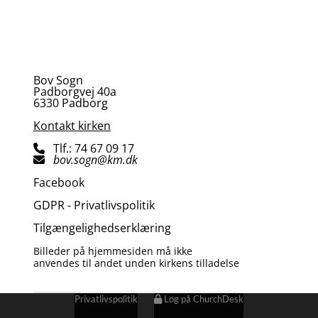
Bov Sogn
Padborgvej 40a
6330 Padborg
Kontakt kirken
Tlf.: 74 67 09 17

bov.sogn@km.dk

Facebook
GDPR - Privatlivspolitik
Tilgængelighedserklæring
Billeder på hjemmesiden må ikke
anvendes til andet unden kirkens tilladelse
Privatlivspolitik
Log på ChurchDesk